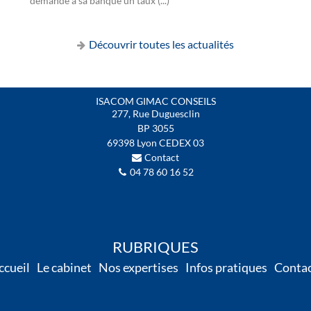
demandé à sa banque un taux (...)
Découvrir toutes les actualités
ISACOM GIMAC CONSEILS
277, Rue Duguesclin
BP
3055
69398
Lyon
CEDEX
03
Contact
04 78 60 16 52
RUBRIQUES
ccueil
Le cabinet
Nos expertises
Infos pratiques
Conta